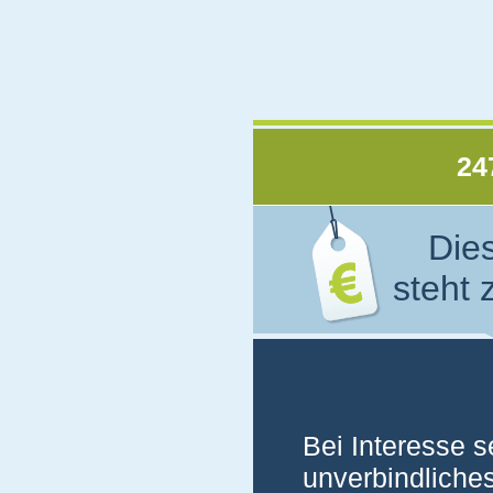
24
Die
steht 
Bei Interesse s
unverbindliche